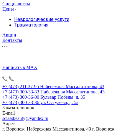
Специалисты
Цены
Неврологические услуги
Травматология
Акции
Контакты
Написать в MAX
+7 (473) 211-37-95
Набережная Массалитинова, 43
+7 (473) 300-33-33
Набережная Массалитинова, 43
+7 (473) 300-36-00
Бульвар Победы, д. 35
+7 (473) 300-33-36
ул. Остужева, д. 5а
Заказать звонок
E-mail
sclassbeauty@yandex.ru
Адрес
г. Воронеж, Набережная Массалитинова, 43
г. Воронеж,