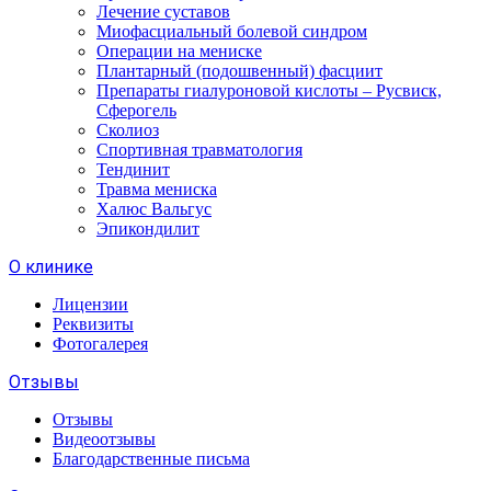
Лечение суставов
Миофасциальный болевой синдром
Операции на мениске
Плантарный (подошвенный) фасциит
Препараты гиалуроновой кислоты – Русвиск,
Сферогель
Сколиоз
Спортивная травматология
Тендинит
Травма мениска
Халюс Вальгус
Эпикондилит
О клинике
Лицензии
Реквизиты
Фотогалерея
Отзывы
Отзывы
Видеоотзывы
Благодарственные письма