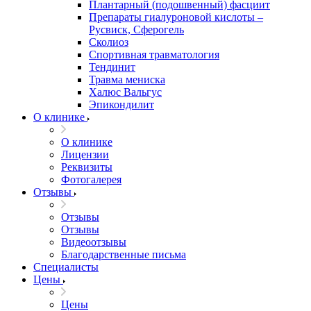
Плантарный (подошвенный) фасциит
Препараты гиалуроновой кислоты –
Русвиск, Сферогель
Сколиоз
Спортивная травматология
Тендинит
Травма мениска
Халюс Вальгус
Эпикондилит
О клинике
О клинике
Лицензии
Реквизиты
Фотогалерея
Отзывы
Отзывы
Отзывы
Видеоотзывы
Благодарственные письма
Специалисты
Цены
Цены