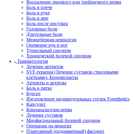
Воспаление лицевого или тройничного нерва
Боль в плече
Боль в руке
Боль в шее
Боль после инсульта
Головные боли
Длительные боли
Межреберная невралгия
Онемение рук и ног
Туннельный синдром
Хронический болевой синдром
Травматология
Лечение артритов
SVF-терапия (Лечение суставов стволовыми
клетками). Биоимпланты
Артриты и артрозы
Боль в пятке
Бурсит
Изготовление индивидуальных стелек Formthotics
Капсулит
Криоанальгезия нерва
Лечение суставов
Миофасциальный болевой синдром
Операции на мениске
Плантарный (подошвенный) фасциит