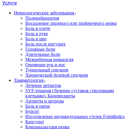
Услуги
Неврологические заболевания
Полинейропатия
Воспаление лицевого или тройничного нерва
Боль в плече
Боль в руке
Боль в шее
Боль после инсульта
Головные боли
Длительные боли
Межреберная невралгия
Онемение рук и ног
Туннельный синдром
Хронический болевой синдром
Травматология
Лечение артритов
SVF-терапия (Лечение суставов стволовыми
клетками). Биоимпланты
Артриты и артрозы
Боль в пятке
Бурсит
Изготовление индивидуальных стелек Formthotics
Капсулит
Криоанальгезия нерва