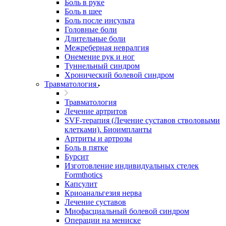
Боль в руке
Боль в шее
Боль после инсульта
Головные боли
Длительные боли
Межреберная невралгия
Онемение рук и ног
Туннельный синдром
Хронический болевой синдром
Травматология
Травматология
Лечение артритов
SVF-терапия (Лечение суставов стволовыми
клетками). Биоимпланты
Артриты и артрозы
Боль в пятке
Бурсит
Изготовление индивидуальных стелек
Formthotics
Капсулит
Криоанальгезия нерва
Лечение суставов
Миофасциальный болевой синдром
Операции на мениске