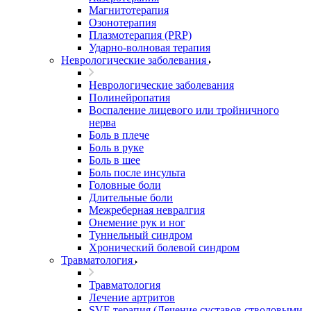
Магнитотерапия
Озонотерапия
Плазмотерапия (PRP)
Ударно-волновая терапия
Неврологические заболевания
Неврологические заболевания
Полинейропатия
Воспаление лицевого или тройничного
нерва
Боль в плече
Боль в руке
Боль в шее
Боль после инсульта
Головные боли
Длительные боли
Межреберная невралгия
Онемение рук и ног
Туннельный синдром
Хронический болевой синдром
Травматология
Травматология
Лечение артритов
SVF-терапия (Лечение суставов стволовыми