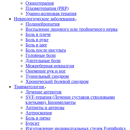
Озонотерапия
Плазмотерапия (PRP)
Ударно-волновая терапия
Неврологические заболевания
Полинейропатия
Воспаление лицевого или тройничного нерва
Боль в плече
Боль в руке
Боль в шее
Боль после инсульта
Головные боли
Длительные боли
Межреберная невралгия
Онемение рук и ног
Туннельный синдром
Хронический болевой синдром
Травматология
Лечение артритов
SVF-терапия (Лечение суставов стволовыми
клетками). Биоимпланты
Артриты и артрозы
Артроскопия
Боль в пятке
Бурсит
Изготовление индивидуальных стелек Formthotics