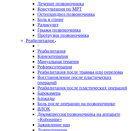
Лечение позвоночника
Консультация по МРТ
Остеохондроз позвоночника
Боль в спине
Радикулит
Грыжи позвоночника
Протрузии позвоночника
Реабилитация
Реабилитация
Кинезотерапия
Мануальная терапия
Рефлексотерапия
Реабилитация после травмы или перелома
Восстановление после пластических
операций
Реабилитация после пластических операций
Барокамера
Блокады
Боль после операции на позвоночнике
ВЛОК
Декомпрессия позвоночника на аппарате
«Robospine»
Заживление ран
Лазеротерапия