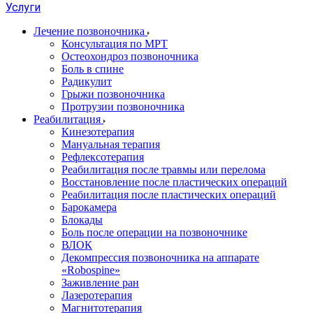
Услуги
Лечение позвоночника
Консультация по МРТ
Остеохондроз позвоночника
Боль в спине
Радикулит
Грыжи позвоночника
Протрузии позвоночника
Реабилитация
Кинезотерапия
Мануальная терапия
Рефлексотерапия
Реабилитация после травмы или перелома
Восстановление после пластических операций
Реабилитация после пластических операций
Барокамера
Блокады
Боль после операции на позвоночнике
ВЛОК
Декомпрессия позвоночника на аппарате
«Robospine»
Заживление ран
Лазеротерапия
Магнитотерапия