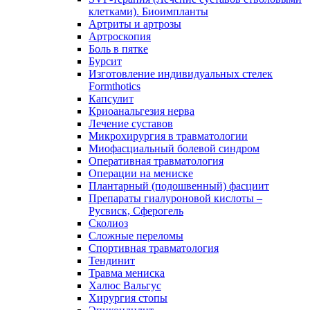
клетками). Биоимпланты
Артриты и артрозы
Артроскопия
Боль в пятке
Бурсит
Изготовление индивидуальных стелек
Formthotics
Капсулит
Криоанальгезия нерва
Лечение суставов
Микрохирургия в травматологии
Миофасциальный болевой синдром
Оперативная травматология
Операции на мениске
Плантарный (подошвенный) фасциит
Препараты гиалуроновой кислоты –
Русвиск, Сферогель
Сколиоз
Сложные переломы
Спортивная травматология
Тендинит
Травма мениска
Халюс Вальгус
Хирургия стопы