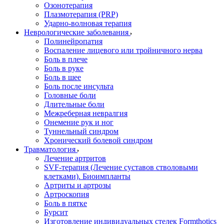
Озонотерапия
Плазмотерапия (PRP)
Ударно-волновая терапия
Неврологические заболевания
Полинейропатия
Воспаление лицевого или тройничного нерва
Боль в плече
Боль в руке
Боль в шее
Боль после инсульта
Головные боли
Длительные боли
Межреберная невралгия
Онемение рук и ног
Туннельный синдром
Хронический болевой синдром
Травматология
Лечение артритов
SVF-терапия (Лечение суставов стволовыми
клетками). Биоимпланты
Артриты и артрозы
Артроскопия
Боль в пятке
Бурсит
Изготовление индивидуальных стелек Formthotics