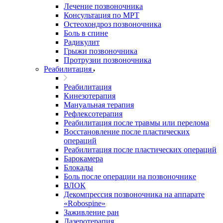
Лечение позвоночника
Консультация по МРТ
Остеохондроз позвоночника
Боль в спине
Радикулит
Грыжи позвоночника
Протрузии позвоночника
Реабилитация
Реабилитация
Кинезотерапия
Мануальная терапия
Рефлексотерапия
Реабилитация после травмы или перелома
Восстановление после пластических
операций
Реабилитация после пластических операций
Барокамера
Блокады
Боль после операции на позвоночнике
ВЛОК
Декомпрессия позвоночника на аппарате
«Robospine»
Заживление ран
Лазеротерапия