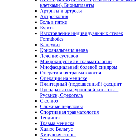
клетками). Биоимпланты
Артриты и артрозы
Артроскопия
Боль в пятке
Бурсит
Изготовление индивидуальных стелек
Formthotics
Капсулит
Криоанальгезия нерва
Лечение суставов
Микрохирургия в травматологии
Миофасциальный болевой синдром
Оперативная травматология
Операции на мениске
Плантарный (подошвенный) фасциит
Препараты гиалуроновой кислоты –
Русвиск, Сферогель
Сколиоз
Сложные переломы
Спортивная травматология
Тендинит
Травма мениска
Халюс Вальгус
Хирургия стопы