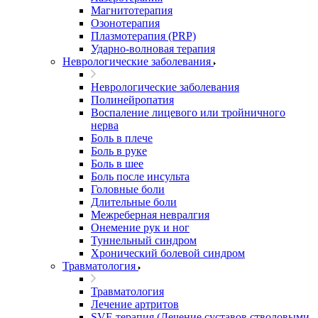
Магнитотерапия
Озонотерапия
Плазмотерапия (PRP)
Ударно-волновая терапия
Неврологические заболевания
Неврологические заболевания
Полинейропатия
Воспаление лицевого или тройничного
нерва
Боль в плече
Боль в руке
Боль в шее
Боль после инсульта
Головные боли
Длительные боли
Межреберная невралгия
Онемение рук и ног
Туннельный синдром
Хронический болевой синдром
Травматология
Травматология
Лечение артритов
SVF-терапия (Лечение суставов стволовыми