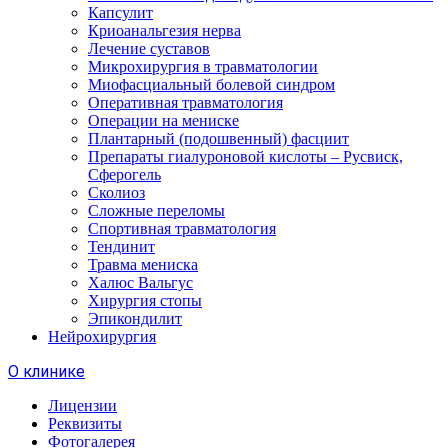
Капсулит
Криоанальгезия нерва
Лечение суставов
Микрохирургия в травматологии
Миофасциальный болевой синдром
Оперативная травматология
Операции на мениске
Плантарный (подошвенный) фасциит
Препараты гиалуроновой кислоты – Русвиск,
Сферогель
Сколиоз
Сложные переломы
Спортивная травматология
Тендинит
Травма мениска
Халюс Вальгус
Хирургия стопы
Эпикондилит
Нейрохирургия
О клинике
Лицензии
Реквизиты
Фотогалерея