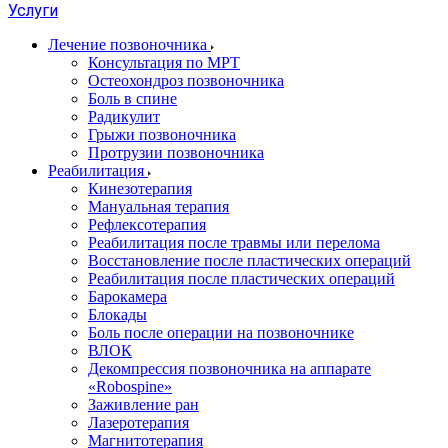
Услуги
Лечение позвоночника
Консультация по МРТ
Остеохондроз позвоночника
Боль в спине
Радикулит
Грыжи позвоночника
Протрузии позвоночника
Реабилитация
Кинезотерапия
Мануальная терапия
Рефлексотерапия
Реабилитация после травмы или перелома
Восстановление после пластических операций
Реабилитация после пластических операций
Барокамера
Блокады
Боль после операции на позвоночнике
ВЛОК
Декомпрессия позвоночника на аппарате
«Robospine»
Заживление ран
Лазеротерапия
Магнитотерапия